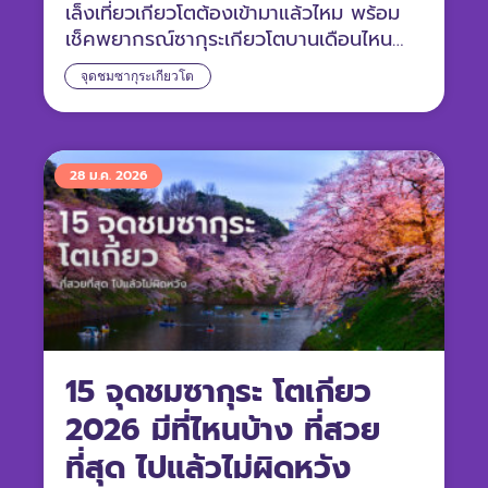
เล็งเที่ยวเกียวโตต้องเข้ามาแล้วไหม พร้อม
เช็คพยากรณ์ซากุระเกียวโตบานเดือนไหน
ของปีนี้ที่ออกดอกสวยงามพร้อมให้เราได้
จุดชมซากุระเกียวโต
สัมผัสบรรยากาศแบบฟิน ๆ
28 ม.ค. 2026
15 จุดชมซากุระ โตเกียว
2026 มีที่ไหนบ้าง ที่สวย
ที่สุด ไปแล้วไม่ผิดหวัง