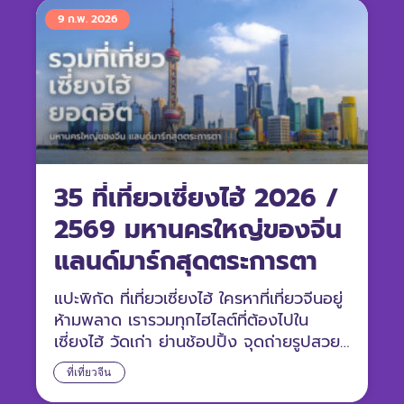
9 ก.พ. 2026
35 ที่เที่ยวเซี่ยงไฮ้ 2026 /
2569 มหานครใหญ่ของจีน
แลนด์มาร์กสุดตระการตา
แปะพิกัด ที่เที่ยวเซี่ยงไฮ้ ใครหาที่เที่ยวจีนอยู่
ห้ามพลาด เรารวมทุกไฮไลต์ที่ต้องไปใน
เซี่ยงไฮ้ วัดเก่า ย่านช้อปปิ้ง จุดถ่ายรูปสวย
ๆ มาไว้ให้หมดแล้ว
ที่เที่ยวจีน