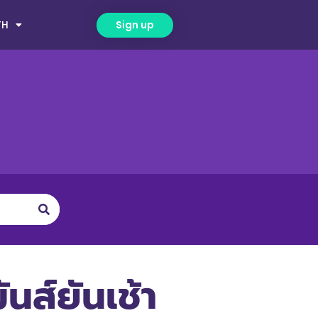
TH
Sign up
นส์ยันเช้า