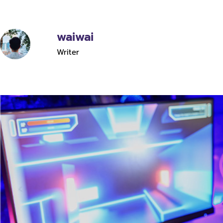
waiwai
Writer