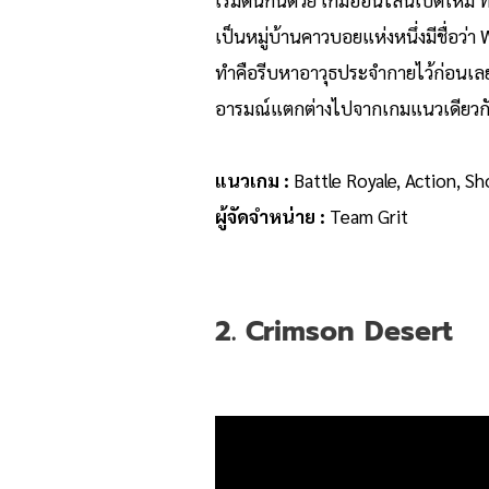
เริ่มต้นกันด้วย เกมออนไลน์เปิดใหม่ 
เป็นหมู่บ้านคาวบอยแห่งหนึ่งมีชื่อว่า 
ทำคือรีบหาอาวุธประจำกายไว้ก่อนเลย 
อารมณ์แตกต่างไปจากเกมแนวเดียวกัน
แนวเกม :
Battle Royale, Action, S
ผู้จัดจำหน่าย :
Team Grit
2. Crimson Desert