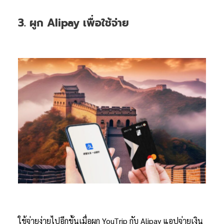
3. ผูก Alipay เพื่อใช้จ่าย
ใช้จ่ายง่ายไปอีกขั้นเมื่อผูก YouTrip กับ Alipay แอปจ่ายเงิน