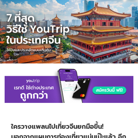
ใครวางแพลนไปเที่ยวจีนยกมือขึ้น!
นอกจากแผนการท่องเที่ยวแน่นเป๊ะแล้ว อีก