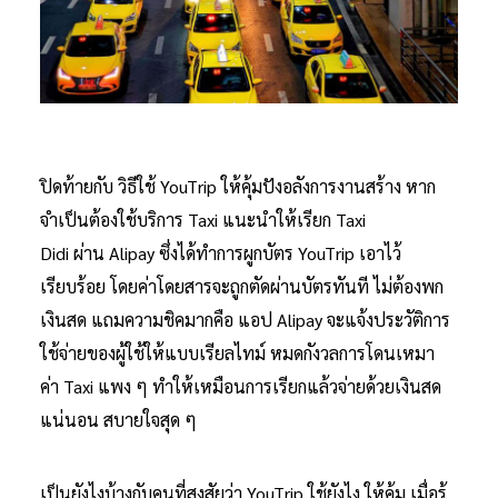
ปิดท้ายกับ วิธีใช้ YouTrip ให้คุ้มปังอลังการงานสร้าง หาก
จำเป็นต้องใช้บริการ Taxi แนะนำให้เรียก Taxi
Didi ผ่าน Alipay ซึ่งได้ทำการผูกบัตร YouTrip เอาไว้
เรียบร้อย โดยค่าโดยสารจะถูกตัดผ่านบัตรทันที ไม่ต้องพก
เงินสด แถมความชิคมากคือ แอป Alipay จะแจ้งประวัติการ
ใช้จ่ายของผู้ใช้ให้แบบเรียลไทม์ หมดกังวลการโดนเหมา
ค่า Taxi แพง ๆ ทำให้เหมือนการเรียกแล้วจ่ายด้วยเงินสด
แน่นอน สบายใจสุด ๆ
เป็นยังไงบ้างกับคนที่สงสัยว่า YouTrip ใช้ยังไง ให้คุ้ม เมื่อรู้