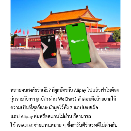
หลายคนสงสัยว่าเอ๊ะ? ก็ผูกบัตรกับ Alipay ไปแล้วทำไมต้อง
วุ่นวายกับการผูกบัตรผ่าน WeChat? คำตอบคือถ้าอยากได้
ความเป็นที่สุดก็แนะนำผูกไว้ทั้ง 2 แอปเลย!เผื่อ
แอป Alipay ล่มหรือสแกนไม่ผ่าน ก็สามารถ
ใช้ WeChat จ่ายแทนสบาย ๆ ซึ่งการันตีว่าเรทดีไม่ต่างกัน