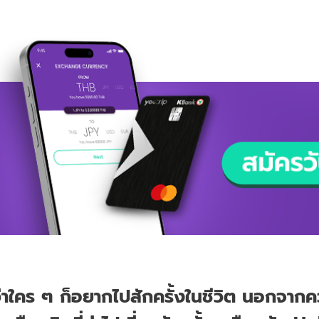
่ว่าใคร ๆ ก็อยากไปสักครั้งในชีวิต นอกจาก