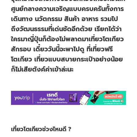
ศูนย์กลางความเจริญแบบครบครันทั้งการ
เดินทาง นวัตกรรม สินค้า อาหาร รวมไป
ถึงวัฒนธรรมที่เด่นชัดอีกด้วย เรียกได้ว่า
ใครมาญี่ปุ่นก็ต้องไม่พลาดมาเที่ยวโตเกียว
สักรอบ เดี๋ยววันนี้จะพาไปดู ที่เที่ยวฟรี
โตเกียว เที่ยวแบบสบายกระเป๋าอย่างน้อย
ก็ไม่เสียตังค์ค่าเข้าล่ะนะ
เที่ยวโตเกียวช่วงไหนดี ?​