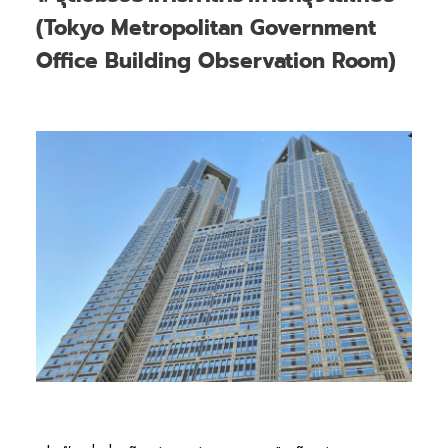
(Tokyo Metropolitan Government
Office Building Observation Room)