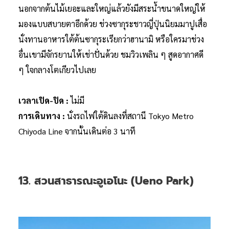
นอกจากต้นไม้เยอะและใหญ่แล้วยังมีสระน้ำขนาดใหญ่ให้
มองแบบสบายตาอีกด้วย ช่วงซากุระชาวญี่ปุ่นนิยมมาปูเสื่อ
นั่งทานอาหารใต้ต้นซากุระเรียกว่าฮานามิ หรือใครมาช่วง
อื่นเขามีจักรยานให้เช่าปั่นด้วย ชมวิวเพลิน ๆ สูดอากาศดี
ๆ ใจกลางโตเกียวไปเลย
เวลาเปิด-ปิด :
ไม่มี
การเดินทาง :
นั่งรถไฟใต้ดินลงที่สถานี Tokyo Metro
Chiyoda Line จากนั้นเดินต่อ 3 นาที
13. สวนสาธารณะอูเอโนะ (Ueno Park)