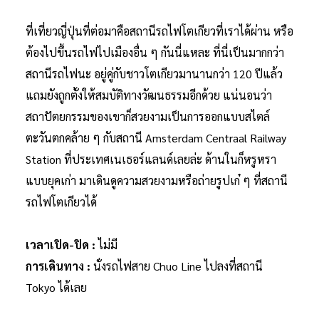
ที่เที่ยวญี่ปุ่นที่ต่อมาคือสถานีรถไฟโตเกียวที่เราได้ผ่าน หรือ
ต้องไปขึ้นรถไฟไปเมืองอื่น ๆ กันนี่แหละ ที่นี่เป็นมากกว่า
สถานีรถไฟนะ อยู่คู่กับชาวโตเกียวมานานกว่า 120 ปีแล้ว
แถมยังถูกตั้งให้สมบัติทางวัฒนธรรมอีกด้วย แน่นอนว่า
สถาปัตยกรรมของเขาก็สวยงามเป็นการออกแบบสไตล์
ตะวันตกคล้าย ๆ กับสถานี Amsterdam Centraal Railway
Station ที่ประเทศเนเธอร์แลนด์เลยล่ะ ด้านในก็หรูหรา
แบบยุคเก่า มาเดินดูความสวยงามหรือถ่ายรูปเก๋ ๆ ที่สถานี
รถไฟโตเกียวได้
เวลาเปิด-ปิด :
ไม่มี
การเดินทาง :
นั่งรถไฟสาย Chuo Line ไปลงที่สถานี
Tokyo ได้เลย