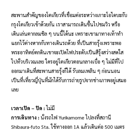
สะพานสำคัญของโตเกียวที่เชื่อมต่อระหว่างเกาะโอไดบะกับ
กรุงโตเกียวเข้าด้วยกัน เราสามารถเดินขึ้นไปชมวิว หรือ
เดินเล่นตากลมชิล ๆ บนนี้ได้นะ เพราะเขามาทางเท้าทำ
แยกไว้ต่างหากกับทางเดินรถด้วย ที่เป็นสายรุ้งเพราะพอ
พระอาทิตย์ตกดินเขาจะเปิดไฟประดับเป็นสีรุ้งสว่างสดใส
ไปทั่วบริเวณเลย ใครอยู่โตเกียวตอนกลางเบื่อ ๆ ไม่มีที่ไป
ออกมาเดินที่สะพานสายรุ้งก็ได้ รับลมเพลิน ๆ ก่อนนอน
เป็นที่เที่ยวญี่ปุ่นที่มักได้รับการถ่ายรูปจากช่างภาพอยู่เสมอ
เลย
เวลาเปิด – ปิด :
ไม่มี
การเดินทาง :
นั่งรถไฟ Yurikamome ไปลงที่สถานี
Shibaura-futo Sta. ใช้ทางออก 1A แล้วเดินต่อ 500 เมตร