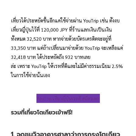
เที่ยวได้ประหยัดขึ้นอีกแค่ใช้จ่ายผ่าน YouTrip เช่น ตั้งงบ
เที่ยวญี่ปุ่นไว้ที่ 120,000 JPY ที่ร้านแลกเงินเป็นเงิน
ทั้งหมด 32,520 บาท หากจ่ายด้วยบัตรเครดิตจะอยู่ที่
33,350 บาท แต่ถ้าเปลี่ยนมาจ่ายด้วย YouTrip จะเหลือแค่
32,418 บาท ได้ประหยัดถึง 932 บาทเลย
ล่ะ เพราะ YouTrip ให้เรทที่ดีและไม่มีค่าธรรมเนียม 2.5%
ในการใช้จ่ายนั่นเอง
YouTrip เที่ยวญี่ปุ่นเรทดี สมัครเลย!
รวมที่เที่ยวโตเกียวเข้าฟรี!
1. จุดชมวิวอาคารศาลาว่าการกรุงโตเกียว