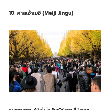
10. ศาลเจ้าเมจิ (Meiji Jingu)