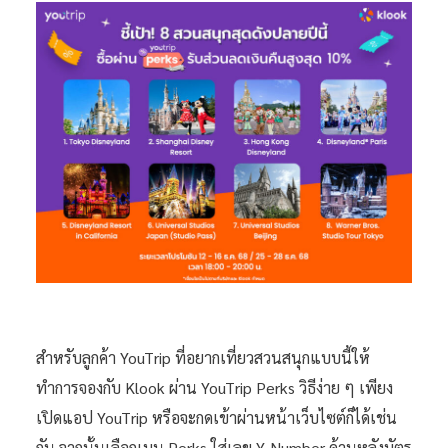
สำหรับลูกค้า YouTrip ที่อยากเที่ยวสวนสนุกแบบนี้ให้
ทำการจองกับ Klook ผ่าน YouTrip Perks วิธีง่าย ๆ เพียง
เปิดแอป YouTrip หรือจะกดเข้าผ่านหน้าเว็บไซต์ก็ได้เช่น
กัน จากนั้นเลือกเมนู Perks ใส่เลข Y-Number ด้านหลังบัตร