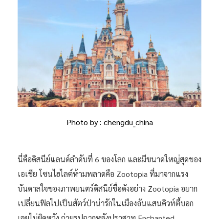
Photo by : chengdu_china
นี่คือดิสนีย์แลนด์ลำดับที่ 6 ของโลก และมีขนาดใหญ่สุดของ
เอเชีย โซนไฮไลต์ห้ามพลาดคือ Zootopia ที่มาจากแรง
บันดาลใจของภาพยนตร์ดิสนีย์ชื่อดังอย่าง Zootopia อยาก
เปลี่ยนฟิลไปเป็นสัตว์ป่าน่ารักในเมืองอันแสนคิวท์ตี้บอก
เลยไม่ผิดหวัง ถ่ายรูปฉากหลังปราสาท Enchanted