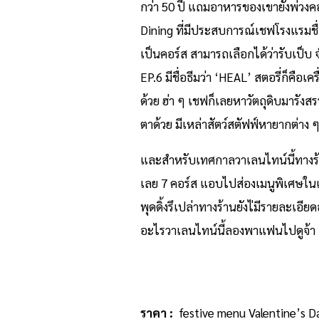
กว่า 50 ปี แถมอาหารของเขายังพ่วงค
Dining ที่มีประสบการณ์เชฟโรงแรมชื
เป็นคอร์ส สามารถเลือกได้ว่ารับเป็บ 
EP.6 มีชื่อธีมว่า ‘HEAL’ สตอรี่ก็คือ
ด้วย ฮ่า ๆ เชฟก็เลยหาวัตถุดิบมารังส
ตาด้วย มีเหล่าสัตว์สตัฟฟ์หายากต่าง 
และสำหรับเทศกาลวาเลนไทน์นี้ทางร้า
เลย 7 คอร์ส แอบไปส่องเมนูพิเศษในเพ
พุดดิ้งรึเปล่าทางร้านยังไ่มีรายละเอี
อะไรวาเลนไทน์นี้ลองพาแฟนไปดูจ้า
ราคา :
festive menu Valentine’s D