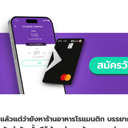
กทีแล้วแต่ว่ายังหาร้านอาหารโรแมนติก บรร