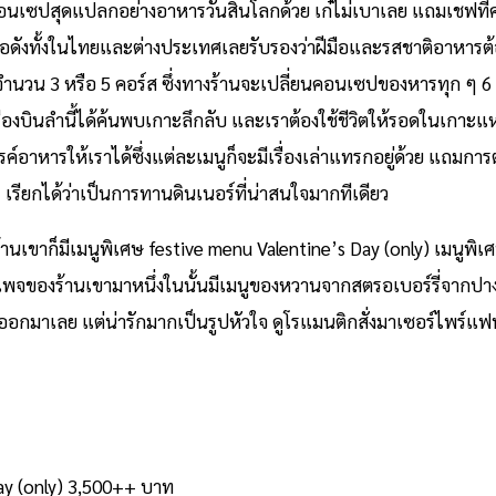
อนเซปสุดแปลกอย่างอาหารวันสิ้นโลกด้วย เก๋ไม่เบาเลย แถมเชฟที่คว
่อดังทั้งในไทยและต่างประเทศเลยรับรองว่าฝีมือและรสชาติอาหารต้
จำนวน 3 หรือ 5 คอร์ส ซึ่งทางร้านจะเปลี่ยนคอนเซปของหารทุก ๆ 6 เ
เครื่องบินลำนี้ได้ค้นพบเกาะลึกลับ และเราต้องใช้ชีวิตให้รอดในเกาะแ
รรค์อาหารให้เราได้ซึ่งแต่ละเมนูก็จะมีเรื่องเล่าแทรกอยู่ด้วย แถ
ๆ เรียกได้ว่าเป็นการทานดินเนอร์ที่น่าสนใจมากทีเดียว
นเขาก็มีเมนูพิเศษ festive menu Valentine’s Day (only) เมนูพิ
จของร้านเขามาหนึ่งในนั้นมีเมนูของหวานจากสตรอเบอร์รี่จากปางอุ๋ง
ยดออกมาเลย แต่น่ารักมากเป็นรูปหัวใจ ดูโรแมนติกสั่งมาเซอร์ไพร์แฟนก็
ay (only) 3,500++ บาท