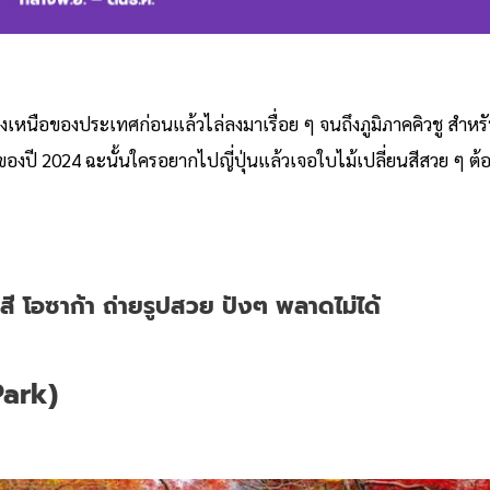
งเหนือของประเทศก่อนแล้วไล่ลงมาเรื่อย ๆ จนถึงภูมิภาคคิวชู สำหรับท
งปี 2024 ฉะนั้นใครอยากไปญี่ปุ่นแล้วเจอใบไม้เปลี่ยนสีสวย ๆ ต้อ
นสี โอซาก้า ถ่ายรูปสวย ปังๆ พลาดไม่ได้
Park)