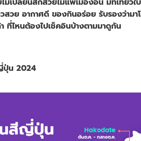
บไม้เปลี่ยนสีก็สวยไม่แพ้เมืองอื่น มีที่เที่ยวใ
วสวย อากาศดี ของกินอร่อย รับรองว่ามาโอซา
้า ที่ไหนต้องไปเช็คอินบ้างตามมาดูกัน
ี่ปุ่น 2024