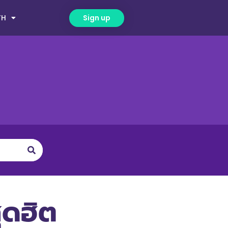
TH
Sign up
ุดฮิต