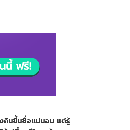
ินขึ้นชื่อแน่นอน แต่รู้