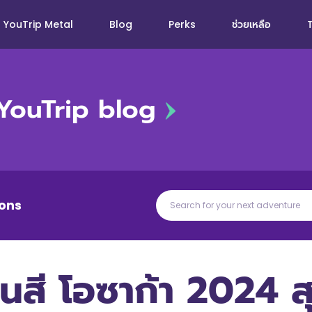
YouTrip Metal
Blog
Perks
ช่วยเหลือ
YouTrip blog
ons
ยนสี โอซาก้า 2024 ส