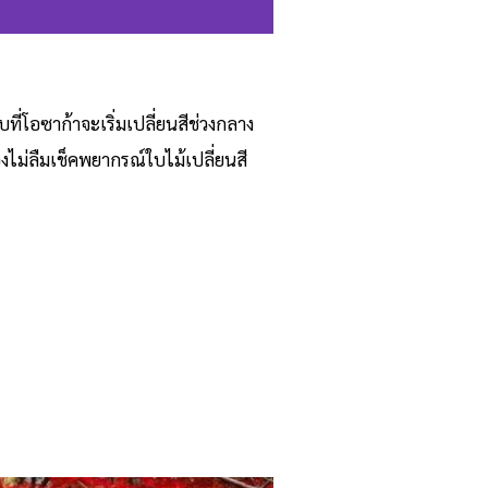
ี่โอซาก้าจะเริ่มเปลี่ยนสีช่วงกลาง
งไม่ลืมเช็คพยากรณ์ใบไม้เปลี่ยนสี