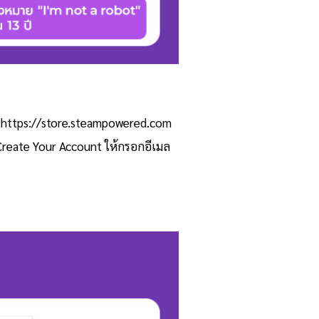
ต์ https://store.steampowered.com
 Create Your Account ให้กรอกอีเมล