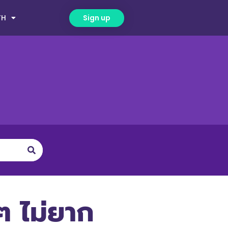
TH
Sign up
 ๆ ไม่ยาก