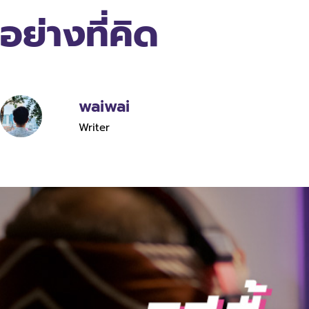
อย่างที่คิด
waiwai
Writer