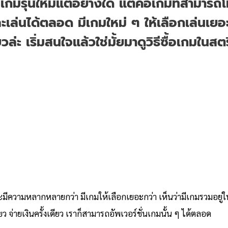
่นเกมรุ่นใหม่แต่อย่างใด แต่คือเกมที่สามาร
ะเล่นได้ตลอด มีเกมใหม่ ๆ ให้เลือกเล่น
ยวล่ะ เริ่มสนใจแล้วใช่มั้ยมาดูวิธีซื้อเกมใน
ีความหลากหลายกว่า มีเกมให้เลือกเยอะกว่า เห็นว่ามีเกมรวมอยู่
ียว จ่ายเงินครั้งเดียว เราก็สามารถอัพเวอร์ชั่นเกมนั้น ๆ ได้ตลอด