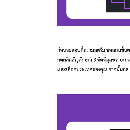
ก่อนจะสอนซื้อเกมสตรีม ขอสอนขั้นตอ
กดคลิกสัญลักษณ์ 3 ขีดที่มุมขวาบน จ
และเลือกประเทศของคุณ จากนั้นกด “