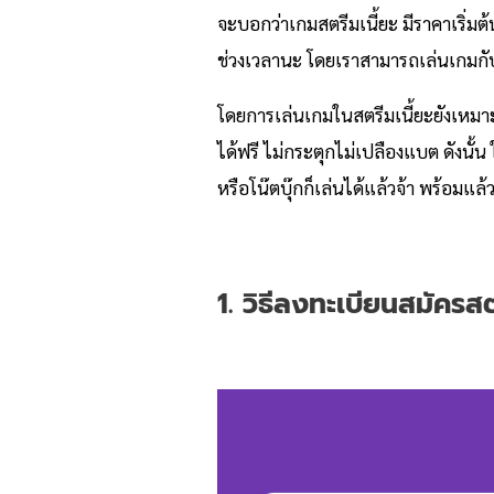
จะบอกว่าเกมสตรีมเนี้ยะ มีราคาเริ่มต
ช่วงเวลานะ โดยเราสามารถเล่นเกมกับ
โดยการเล่นเกมในสตรีมเนี้ยะยังเหมา
ได้ฟรี ไม่กระตุกไม่เปลืองแบต ดังนั
หรือโน๊ตบุ๊กก็เล่นได้แล้วจ้า พร้อมแล้
1. วิธีลงทะเบียนสมัครส