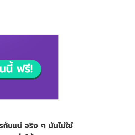
นแน่ จริง ๆ มันไม่ใช่