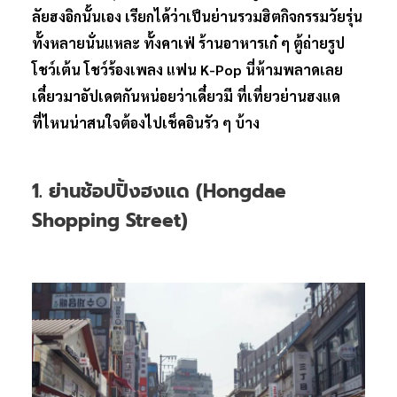
ลัยฮงอิกนั้นเอง เรียกได้ว่าเป็นย่านรวมฮิตกิจกรรมวัยรุ่น
ทั้งหลายนั่นแหละ ทั้งคาเฟ่ ร้านอาหารเก๋ ๆ ตู้ถ่ายรูป
โชว์เต้น โชว์ร้องเพลง แฟน K-Pop นี่ห้ามพลาดเลย
เดี๋ยวมาอัปเดตกันหน่อยว่าเดี๋ยวมี ที่เที่ยวย่านฮงแด
ที่ไหนน่าสนใจต้องไปเช็คอินรัว ๆ บ้าง
1. ย่านช้อปปิ้งฮงแด (Hongdae
Shopping Street)