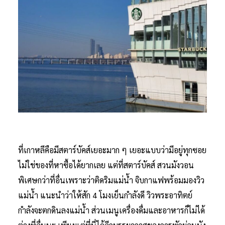
ที่เกาหลีคือมีสตาร์บัคส์เยอะมาก ๆ เยอะแบบว่ามีอยู่ทุกซอย
ไม่ใช่ของที่หาซื้อได้ยากเลย แต่ที่สตาร์บัคส์ สวนมังวอน
พิเศษกว่าที่อื่นเพราะว่าติดริมแม่น้ำ จิบกาแฟพร้อมมองวิว
แม่น้ำ แนะนำว่าให้สัก 4 โมงเย็นกำลังดี วิวพระอาทิตย์
กำลังจะตกดินลงแม่น้ำ ส่วนเมนูเครื่องดื่มและอาหารก็ไม่ได้