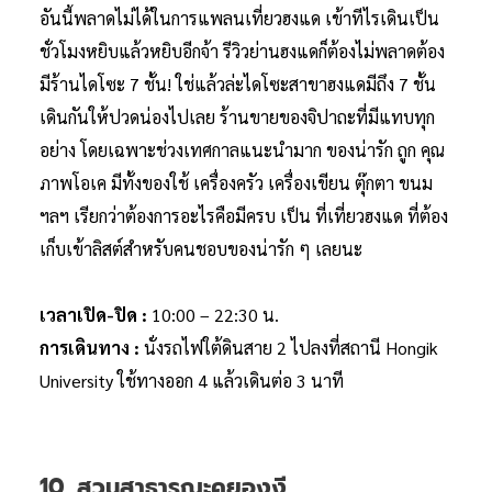
อันนี้พลาดไม่ได้ในการแพลนเที่ยวฮงแด เข้าทีไรเดินเป็น
ชั่วโมงหยิบแล้วหยิบอีกจ้า รีวิวย่านฮงแดก็ต้องไม่พลาดต้อง
มีร้านไดโซะ 7 ชั้น! ใช่แล้วล่ะไดโซะสาขาฮงแดมีถึง 7 ชั้น
เดินกันให้ปวดน่องไปเลย ร้านขายของจิปาถะที่มีแทบทุก
อย่าง โดยเฉพาะช่วงเทศกาลแนะนำมาก ของน่ารัก ถูก คุณ
ภาพโอเค มีทั้งของใช้ เครื่องครัว เครื่องเขียน ตุ๊กตา ขนม
ฯลฯ เรียกว่าต้องการอะไรคือมีครบ เป็น ที่เที่ยวฮงแด ที่ต้อง
เก็บเข้าลิสต์สำหรับคนชอบของน่ารัก ๆ เลยนะ
เวลาเปิด-ปิด :
10:00 – 22:30 น.
การเดินทาง :
นั่งรถไฟใต้ดินสาย 2 ไปลงที่สถานี Hongik
University ใช้ทางออก 4 แล้วเดินต่อ 3 นาที
10. สวนสาธารณะคยองงี