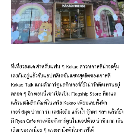
ที่เที่ยวฮงแด สำหรับแฟน ๆ Kakao สาวกเกาหลีน่าจะคุ้น
เคยกันอยู่แล้วกับแอปพลิเคชันแชทสุดฮิตของเกาหลี
Kakao Talk แถมตัวการ์ตูนสติกเกอร์ก็ยังน่ารักติดเทรนอยู่
ตลอด ๆ อีก ตอนนี้เขาเปิดเป็น Flagship Store ที่ฮงแด
แล้วนะมีผลิตภัณฑ์ในเครือ Kakao เพียบเลยทั้งฟิก
เกอร์ สมุด ปากกา ร่ม เคสมือถือ แก้วน้ำ ตุ๊กตา ฯลฯ แล้วก็ยัง
มี Ryan Cafe คาเฟ่ธีมตัวการ์ตูนในแอปด้วย น่ารักมาก เดิน
เลือกของเหนื่อย ๆ แวะมานั่งพักในคาเฟ่ได้