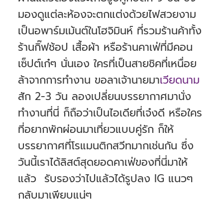
มองดูแต่ละห้องจะตกแต่งด้วยไฟสวยงาม
เป็นอพาร์มเม้นต์ในโฮจิมินห์ ที่รวมร้านค้าทั้ง
ร้านกิ๊ฟช้อป เสื้อผ้า หรือร้านคาเฟ่ที่มีคอน
เซ็ปต์เก๋ๆ นั่นเอง ใครที่เป็นสายชิคที่เหนื่อย
ล้าจากการทำงาน ขอลาเจ้านายมา
เวียดนาม
สัก 2-3 วัน ลองเปลี่ยนบรรยากาศมานั่ง
ทำงานที่นี่ ก็ถือว่าเป็นไอเดียที่เจ๋งดี หรือใคร
ที่อยากพักผ่อนมาเที่ยวแบบคู่รัก ก็ให้
บรรยากาศที่โรแมนติกสวีทมากเช่นกัน ซึ่ง
วันนี้เราได้ลิสต์สุดยอดคาเฟ่ของที่นี่มาให้
แล้ว รับรองว่าไปแล้วได้รูปลง IG แนวๆ
กลับมาเพียบแน่ๆ