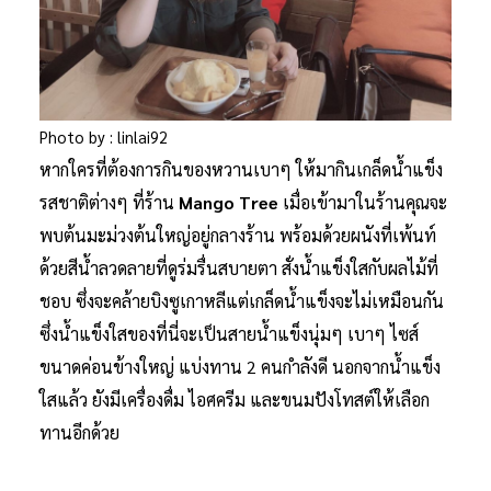
Photo by : linlai92
หากใครที่ต้องการกินของหวานเบาๆ ให้มากินเกล็ดน้ำแข็ง
รสชาติต่างๆ ที่ร้าน
Mango Tree
เมื่อเข้ามาในร้านคุณจะ
พบต้นมะม่วงต้นใหญ่อยู่กลางร้าน พร้อมด้วยผนังที่เพ้นท์
ด้วยสีน้ำลวดลายที่ดูร่มรื่นสบายตา สั่งน้ำแข็งใสกับผลไม้ที่
ชอบ ซึ่งจะคล้ายบิงซูเกาหลีแต่เกล็ดน้ำแข็งจะไม่เหมือนกัน
ซึ่งน้ำแข็งใสของที่นี่จะเป็นสายน้ำแข็งนุ่มๆ เบาๆ ไซส์
ขนาดค่อนข้างใหญ่ แบ่งทาน 2 คนกำลังดี นอกจากน้ำแข็ง
ใสแล้ว ยังมีเครื่องดื่ม ไอศครีม และขนมปังโทสต์ให้เลือก
ทานอีกด้วย