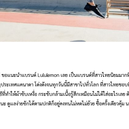
หนดี ขอแนะนำแบรนด์ Lululemon เลย เป็นแบรนด์ที่สาวไทยนิยมมากที่ส
่ยวๆประเทศแคนาดา โด่งดังจนทุกวันนี้มีสาขาไปทั่วโลก ที่สาวไทยชอบที่สุ
ี่ทำให้ผ้าซับเหงื่อ กระชับกล้ามเนื้อรู้สึกเหมือนไม่ได้ใส่อะไรเลย 
ะ ดูแลง่ายซักได้ตามปกติก็อยู่คงทนไม่หดไม่ย้วย ซื้อครั้งเดียวคุ้ม 