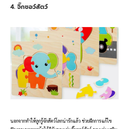
4. จิ๊กซอว์สัตว์
นอกจากทำให้ลูกรู้จักสัตว์โลกน่ารักแล้ว ช่วยฝึกการแก้ไข