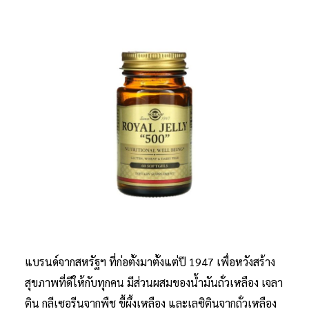
แบรนด์จากสหรัฐฯ ที่ก่อตั้งมาตั้งแต่ปี 1947 เพื่อหวังสร้าง
สุขภาพที่ดีให้กับทุกคน มีส่วนผสมของน้ำมันถั่วเหลือง เจลา
ติน กลีเซอรีนจากพืช ขี้ผึ้งเหลือง และเลซิตินจากถั่วเหลือง