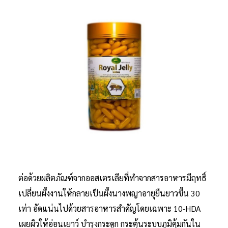
ต่อด้วยผลิตภัณฑ์จากออสเตรเลียที่ทำจากสารอาหารมีฤทธิ์
เปลี่ยนผึ้งงานให้กลายเป็นผึ้งนางพญาอายุยืนยาวขึ้น 30
เท่า อัดแน่นไปด้วยสารอาหารสำคัญโดยเฉพาะ 10-HDA
เผยผิวให้อ่อนเยาว์ บำรุงกระดูก กระตุ้นระบบภูมิคุ้มกันใน