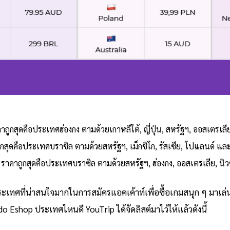
ถูกสุดคือประเทศฮ่องกง ตามด้วยเกาหลีใต้, ญี่ปุ่น, สหรัฐฯ, ออสเตรเล
กสุดคือประเทศบราซิล ตามด้วยสหรัฐฯ, เม็กซิโก, รัสเซีย, โปแลนด์ แล
าถูกสุดคือประเทศบราซิล ตามด้วยสหรัฐฯ, ฮ่องกง, ออสเตรเลีย, นิ
ะเทศที่น่าสนใจมากในการสมัครแอคเค้าท์เพื่อซื้อเกมสนุก ๆ มาเล่
endo Eshop ประเทศไหนดี YouTrip ได้จัดลิสต์มาไว้ให้แล้วดังนี้