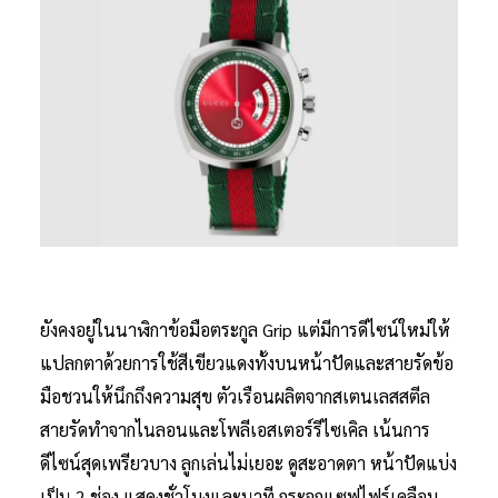
ยังคงอยู่ในนาฬิกาข้อมือตระกูล Grip แต่มีการดีไซน์ใหม่ให้
แปลกตาด้วยการใช้สีเขียวแดงทั้งบนหน้าปัดและสายรัดข้อ
มือชวนให้นึกถึงความสุข ตัวเรือนผลิตจากสเตนเลสสตีล
สายรัดทำจากไนลอนและโพลีเอสเตอร์รีไซเคิล เน้นการ
ดีไซน์สุดเพรียวบาง ลูกเล่นไม่เยอะ ดูสะอาดตา หน้าปัดแบ่ง
เป็น 2 ช่อง แสดงชั่วโมงและนาที กระจกแซฟไฟร์เคลือบ