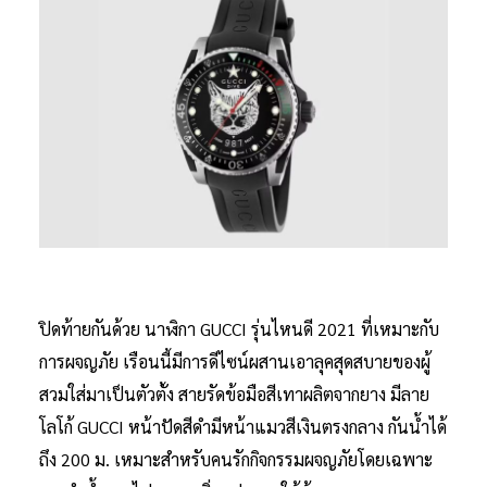
ปิดท้ายกันด้วย นาฬิกา GUCCI รุ่นไหนดี 2021 ที่เหมาะกับ
การผจญภัย เรือนนี้มีการดีไซน์ผสานเอาลุคสุดสบายของผู้
สวมใส่มาเป็นตัวตั้ง สายรัดข้อมือสีเทาผลิตจากยาง มีลาย
โลโก้ GUCCI หน้าปัดสีดำมีหน้าแมวสีเงินตรงกลาง กันน้ำได้
ถึง 200 ม. เหมาะสำหรับคนรักกิจกรรมผจญภัยโดยเฉพาะ