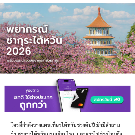
ใครที่กำลังวางแผนเที่ยวไต้หวันช่วงต้นปี มักมีคำถาม
ว่า ซากุระไต้หวันบานเดือนไหน และควรไปช่วงไหนถึง