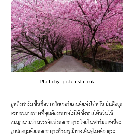
Photo by : pinterest.co.uk
อู่หลิงฟาร์ม ขี้นชื่อว่า สวิสเซอร์แลนด์แห่งไต้หวัน มันคือจุด
หมายปลายทางที่คุณต้องพลาดไม่ได้ ซึ่งชาวไต้หวันให้
สมญานามว่า สวรรค์แห่งดอกซากุระ โดยในฟาร์มแห่งนี้จะ
ถูกปกคลุมด้วยดอกซากุระสีชมพู มีทางเดินอุโมงค์ซากุระ