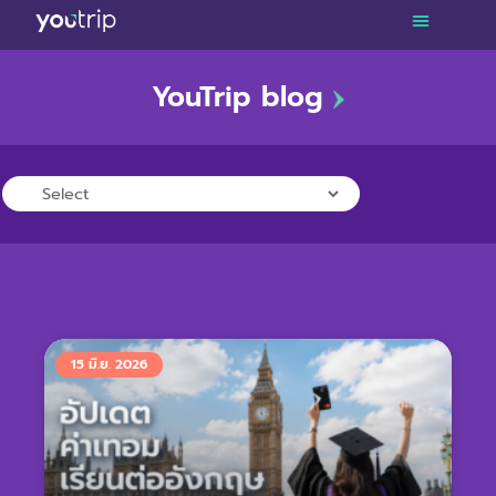
YouTrip blog
TRAVEL
LIFESTYLE
FINANCE
PROMOTIONS
15 มิ.ย. 2026