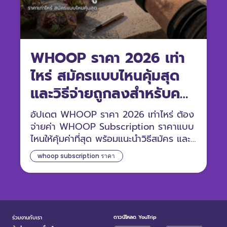
WHOOP ราคา 2026 เท่า
ไหร่ สมัครแบบไหนคุ้มสุด
และวิธีจ่ายถูกลงสำหรับคน
ไทย
อัปเดต WHOOP ราคา 2026 เท่าไหร่ ต้อง
จ่ายค่า WHOOP Subscription ราคาแบบ
ไหนให้คุ้มค่าที่สุด พร้อมแนะนำวิธีสมัคร และ
ข้อมูลควรรู้อื่น ๆ ก่อนซื้อ
whoop subscription ราคา
ดาวน์โหลด YouTrip
ร่วมงานกับเรา