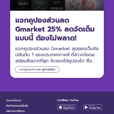
แจกคูปองส่วนลด
Gmarket 25% ลดจัดเต็ม
แบบนี้ ต้องไม่พลาด!
แจกคูปองส่วนลด Gmarket สุดยอดเว็บช้อ
ปอันดับ 1 ของประเทศเกาหลี ที่สาวกไอดอ
ลนิยมสั่งมากที่สุด รับรองได้คูปองไป ซื้อ
ของได้ถูกกว่าเมืองไทยแน่ๆ
แจกคูปองส่วนลด gmarket
ดาวน์โหลด YouTrip
ร่วมงานกับเรา
ข้อกำหนดและเงื่อนไข
นโยบายการใช้งาน