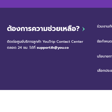
ต้องการความช่วยเหลือ?
ร่วมงานกั
ข้อกำหนดแ
ติดต่อศูนย์บริการลูกค้า YouTrip Contact Center
ตลอด 24 ชม. ได้ที่
support.th@you.co
นโยบายกา
สงวนลิขสิทธิ์ © 2568 บริษัท ยู เทคโนโลยี กรุ๊ป (ประเทศไทย) จำกัด