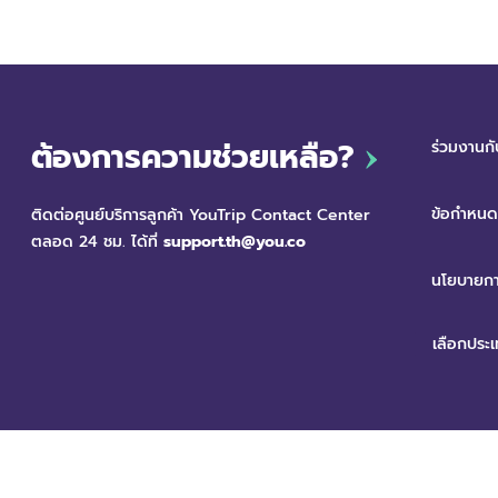
ต้องการความช่วยเหลือ?
ร่วมงานกั
ข้อกำหนดแ
ติดต่อศูนย์บริการลูกค้า YouTrip Contact Center
ตลอด 24 ชม. ได้ที่
support.th@you.co
นโยบายกา
สงวนลิขสิทธิ์ © 2568 บริษัท ยู เทคโนโลยี กรุ๊ป (ประเทศไทย) จำกัด