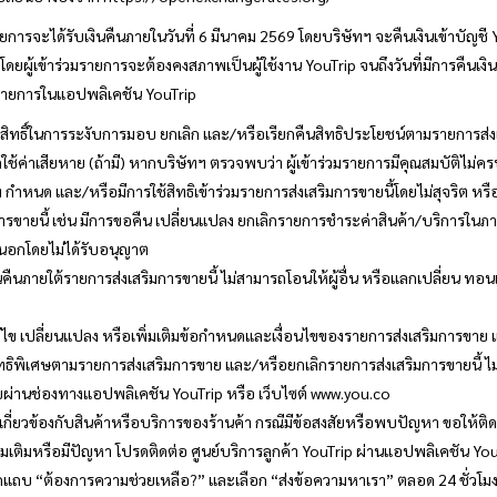
รายการจะได้รับเงินคืนภายในวันที่ 6 มีนาคม 2569 โดยบริษัทฯ จะคืนเงินเข้าบัญชี Y
 โดยผู้เข้าร่วมรายการจะต้องคงสภาพเป็นผู้ใช้งาน YouTrip จนถึงวันที่มีการคืนเง
รายการในแอปพลิเคชัน YouTrip
ิทธิ์ในการระงับการมอบ ยกเลิก และ/หรือเรียกคืนสิทธิประโยชน์ตามรายการส่งเส
ชดใช้ค่าเสียหาย (ถ้ามี) หากบริษัทฯ ตรวจพบว่า ผู้เข้าร่วมรายการมีคุณสมบัติไม
ทฯ กำหนด และ/หรือมีการใช้สิทธิเข้าร่วมรายการส่งเสริมการขายนี้โดยไม่สุจริต หรื
ารขายนี้ เช่น มีการขอคืน เปลี่ยนแปลง ยกเลิกรายการชำระค่าสินค้า/บริการในภาย
นอกโดยไม่ได้รับอนุญาต
ินคืนภายใต้รายการส่งเสริมการขายนี้ ไม่สามารถโอนให้ผู้อื่น หรือแลกเปลี่ยน ทอน
ก้ไข เปลี่ยนแปลง หรือเพิ่มเติมข้อกำหนดและเงื่อนไขของรายการส่งเสริมการขาย แ
ธิพิเศษตามรายการส่งเสริมการขาย และ/หรือยกเลิกรายการส่งเสริมการขายนี้ ไม่
่านช่องทางแอปพลิเคชัน YouTrip หรือ เว็บไซต์ www.you.co
วนเกี่ยวข้องกับสินค้าหรือบริการของร้านค้า กรณีมีข้อสงสัยหรือพบปัญหา ขอให้ติ
ิ่มเติมหรือมีปัญหา โปรดติดต่อ ศูนย์บริการลูกค้า YouTrip ผ่านแอปพลิเคชัน YouT
กแถบ “ต้องการความช่วยเหลือ?” และเลือก “ส่งข้อความหาเรา” ตลอด 24 ชั่วโม