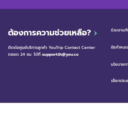
ต้องการความช่วยเหลือ?
ร่วมงานกั
ข้อกำหนดแ
ติดต่อศูนย์บริการลูกค้า YouTrip Contact Center
ตลอด 24 ชม. ได้ที่
support.th@you.co
นโยบายกา
สงวนลิขสิทธิ์ © 2568 บริษัท ยู เทคโนโลยี กรุ๊ป (ประเทศไทย) จำกัด