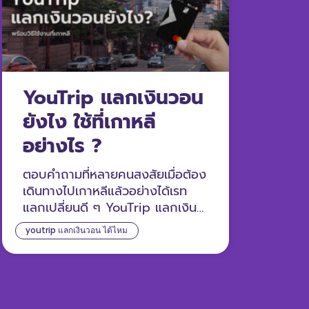
YouTrip แลกเงินวอน
ยังไง ใช้ที่เกาหลี
อย่างไร ?
ตอบคำถามที่หลายคนสงสัยเมื่อต้อง
เดินทางไปเกาหลีแล้วอย่างได้เรท
แลกเปลี่ยนดี ๆ YouTrip แลกเงิน
วอนยังไง? พร้อมแนะนำวิธีใช้
youtrip แลกเงินวอน ได้ไหม
YouTrip เกาหลี ให้คุ้ม