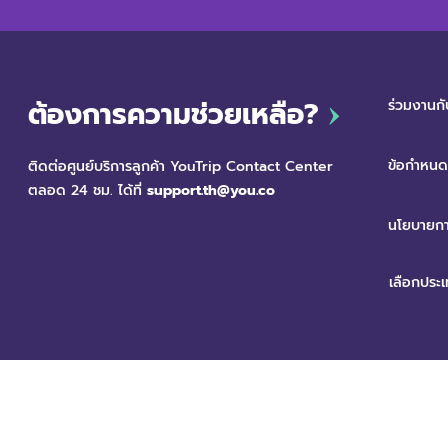
ต้องการความช่วยเหลือ?
ร่วมงานกั
ข้อกำหนดแ
ติดต่อศูนย์บริการลูกค้า YouTrip Contact Center
ตลอด 24 ชม. ได้ที่
support.th@you.co
นโยบายกา
สงวนลิขสิทธิ์ © 2568 บริษัท ยู เทคโนโลยี กรุ๊ป (ประเทศไทย) จำกัด