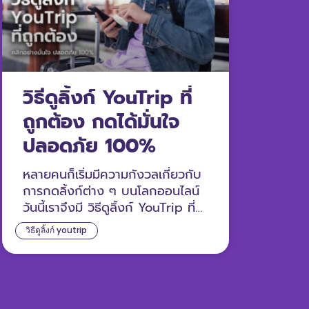
วิธีดูลิ้งก์ YouTrip ที่
ถูกต้อง กดได้มั่นใจ
ปลอดภัย 100%
หลายคนก็เริ่มมีความกังวลเกี่ยวกับ
การกดลิ้งก์ต่าง ๆ บนโลกออนไลน์
วันนี้เราจึงมี วิธีดูลิ้งก์ YouTrip ที่
ถูกต้องมาให้ เพื่อให้คุณกดลิ้งก์ได้
วิธีดูลิ้งก์ youtrip
อย่างมั่นใจมากขึ้น