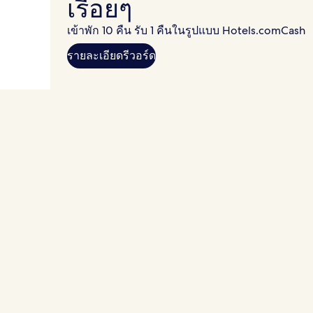
เรื่อยๆ
เข้าพัก 10 คืน รับ 1 คืนในรูปแบบ Hotels.comCash
รายละเอียดรีวอร์ด
ที่พักที่ใช่ ในสไตล์ ที่คุ
ราคาเฉลี่ยตามเดือนปฏิทินปัจจุบัน
ชายหาด
วัฒนธรรม
สกี
ครอบครัว
การดูแลสุขภาพและการผ่อน
แอนติกา กัวเตมาลา
ทราเวิร์สซิตี